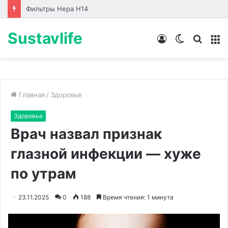
Лабораторные стенды по направлениям
Sustavlife
Войти
Switch
Искат
М
skin
Главная
/
Здоровье
Здоровье
Врач назвал признак
глазной инфекции — хуже
по утрам
23.11.2025
0
188
Время чтения: 1 минута