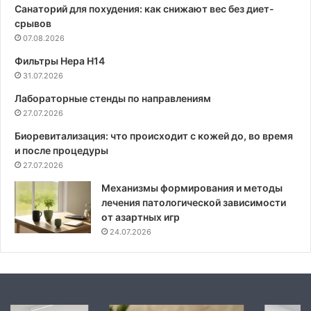
Санаторий для похудения: как снижают вес без диет-
срывов
07.08.2026
Фильтры Hepa Н14
31.07.2026
Лабораторные стенды по направлениям
27.07.2026
Биоревитализация: что происходит с кожей до, во время
и после процедуры
27.07.2026
Механизмы формирования и методы
лечения патологической зависимости
от азартных игр
24.07.2026
Механизмы
Современные