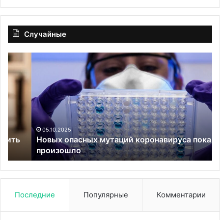
Случайные
Новых
Уп
опасных
гр
мутаций
эф
коронавируса
за
пока
от
не
по
произошло
ко
ра
05.10.2025
Новых опасных мутаций коронавируса пока не
и
произошло
ди
Последние
Популярные
Комментарии