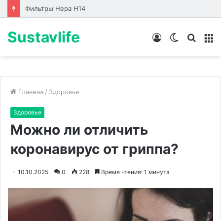
Фильтры Hepa Н14
Sustavlife
Войти
Switch
Искат
М
skin
Главная
/
Здоровье
Здоровье
Можно ли отличить
коронавирус от гриппа?
10.10.2025
0
228
Время чтения: 1 минута