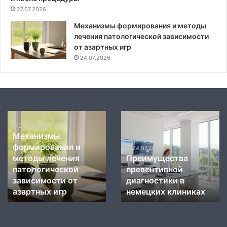
27.07.2026
Механизмы формирования и методы
лечения патологической зависимости
от азартных игр
24.07.2026
Механизмы
Преимущества
формирования
24.07.2026
превентивной
Механизмы
и
диагностики
формирования и
методы
в
24.07.2026
методы лечения
Преимущества
лечения
немецких
патологической
превентивной
патологической
клиниках
зависимости
зависимости от
диагностики в
от
азартных игр
немецких клиниках
азартных
игр