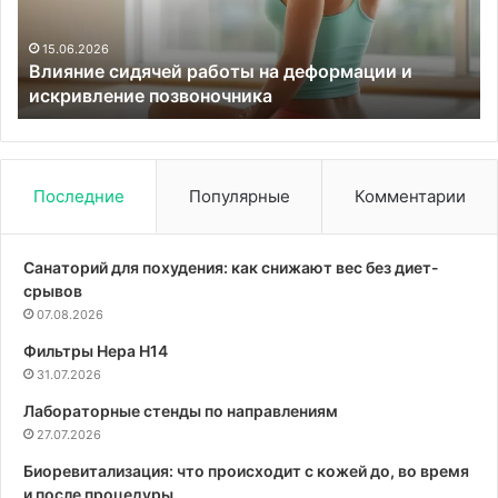
и
повы
искривление
сонл
позвоночника
15.06.2026
04
Влияние сидячей работы на деформации и
«В
искривление позвоночника
по
Последние
Популярные
Комментарии
Санаторий для похудения: как снижают вес без диет-
срывов
07.08.2026
Фильтры Hepa Н14
31.07.2026
Лабораторные стенды по направлениям
27.07.2026
Биоревитализация: что происходит с кожей до, во время
и после процедуры