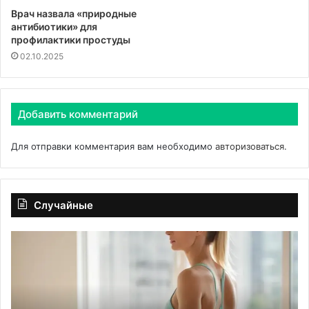
Врач назвала «природные
антибиотики» для
профилактики простуды
02.10.2025
Добавить комментарий
Для отправки комментария вам необходимо
авторизоваться
.
Случайные
Влияние
«Вкл
сидячей
рак»:
работы
врач
на
назва
деформации
прич